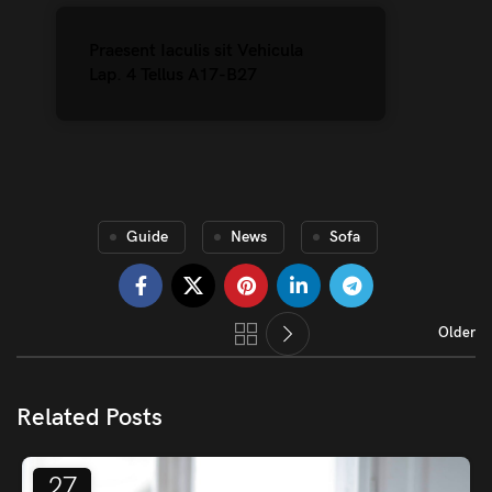
Praesent Iaculis sit Vehicula
Lap. 4 Tellus A17-B27
Guide
News
Sofa
Older
Related Posts
27