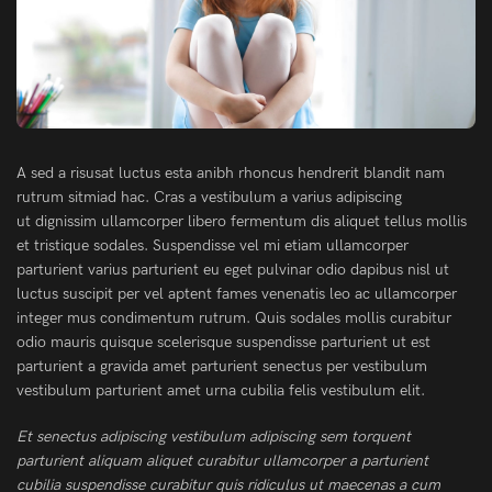
A sed a risusat luctus esta anibh rhoncus hendrerit blandit nam
rutrum sitmiad hac. Cras a vestibulum a varius adipiscing
ut dignissim ullamcorper libero fermentum dis aliquet tellus mollis
et tristique sodales. Suspendisse vel mi etiam ullamcorper
parturient varius parturient eu eget pulvinar odio dapibus nisl ut
luctus suscipit per vel aptent fames venenatis leo ac ullamcorper
integer mus condimentum rutrum. Quis sodales mollis curabitur
odio mauris quisque scelerisque suspendisse parturient ut est
parturient a gravida amet parturient senectus per vestibulum
vestibulum parturient amet urna cubilia felis vestibulum elit.
Et senectus adipiscing vestibulum adipiscing sem torquent
parturient aliquam aliquet curabitur ullamcorper a parturient
cubilia suspendisse curabitur quis ridiculus ut maecenas a cum