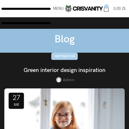
0
MENU
0,00
ZŁ
Blog
INSPIRATION
Green interior design inspiration
Admin
27
SIE