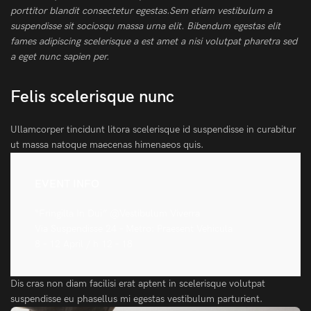
porttitor blandit consectetur egestas.Sem etiam vestibulum a
suspendisse sit sociosqu massa urna elit. Bibendum egestas elit
fames adipiscing scelerisque a est amet a nisi volutpat pharetra sed
a eget nunc sapien per.
Felis scelerisque nunc
Ullamcorper tincidunt litora scelerisque id suspendisse in curabitur
ut massa natoque maecenas himenaeos quis.
EVENT INFO
“Fringilla In Dui” @Vestibulum Viverra
Via Suspendisse 24 – Metro: Praesent Vehicula
8 – 12 April / h 12 – 18
Dis cras non diam facilisi erat aptent in scelerisque volutpat
suspendisse eu phasellus mi egestas vestibulum parturient.