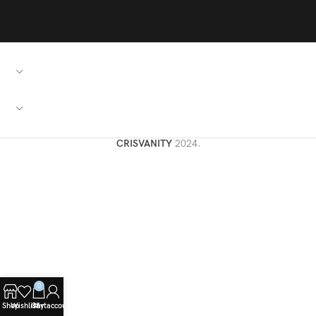
PRZYDATNE LINKI
SZYBKIE ŁĄCZA
CRISVANITY
2024.
0
Shop
Wishlist
Cart
My account