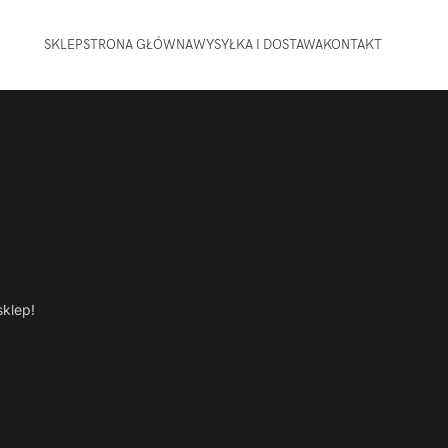
SKLEP
STRONA GŁÓWNA
WYSYŁKA I DOSTAWA
KONTAKT
sklep!