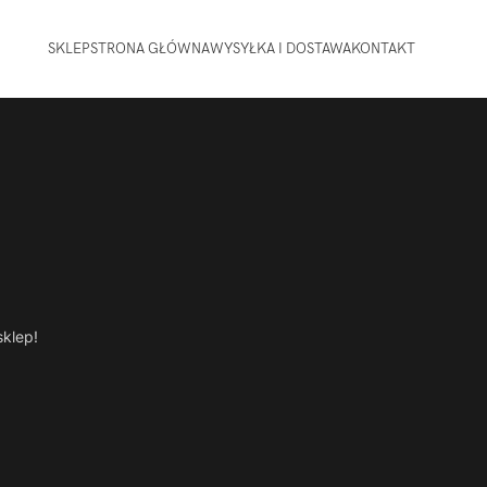
SKLEP
STRONA GŁÓWNA
WYSYŁKA I DOSTAWA
KONTAKT
sklep!