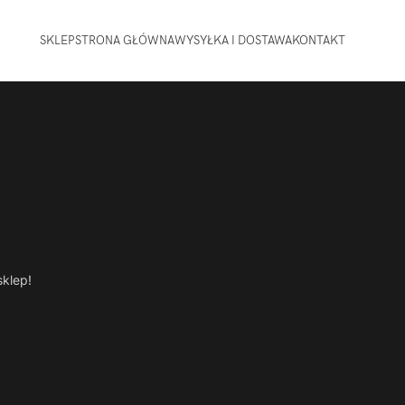
SKLEP
STRONA GŁÓWNA
WYSYŁKA I DOSTAWA
KONTAKT
sklep!