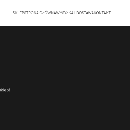
SKLEP
STRONA GŁÓWNA
WYSYŁKA I DOSTAWA
KONTAKT
sklep!