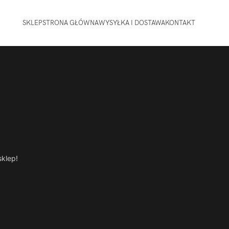
SKLEP
STRONA GŁÓWNA
WYSYŁKA I DOSTAWA
KONTAKT
sklep!