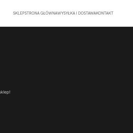
SKLEP
STRONA GŁÓWNA
WYSYŁKA I DOSTAWA
KONTAKT
sklep!