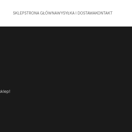
SKLEP
STRONA GŁÓWNA
WYSYŁKA I DOSTAWA
KONTAKT
sklep!