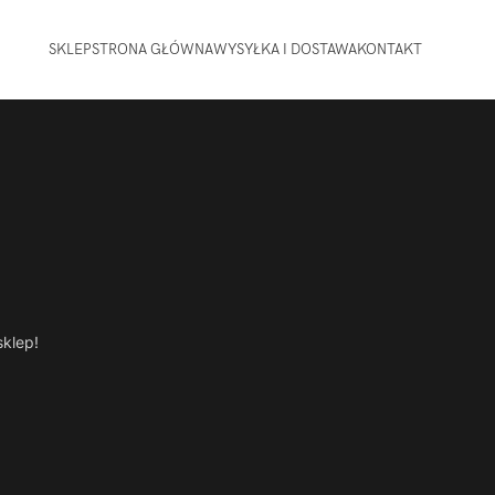
SKLEP
STRONA GŁÓWNA
WYSYŁKA I DOSTAWA
KONTAKT
sklep!