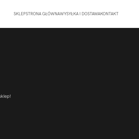
SKLEP
STRONA GŁÓWNA
WYSYŁKA I DOSTAWA
KONTAKT
sklep!