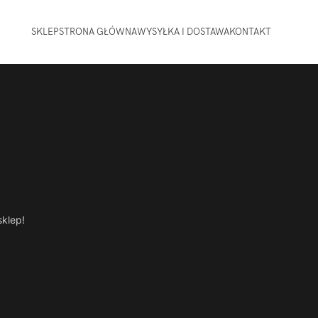
SKLEP
STRONA GŁÓWNA
WYSYŁKA I DOSTAWA
KONTAKT
sklep!