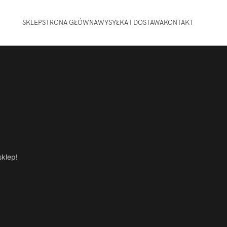
SKLEP
STRONA GŁÓWNA
WYSYŁKA I DOSTAWA
KONTAKT
sklep!