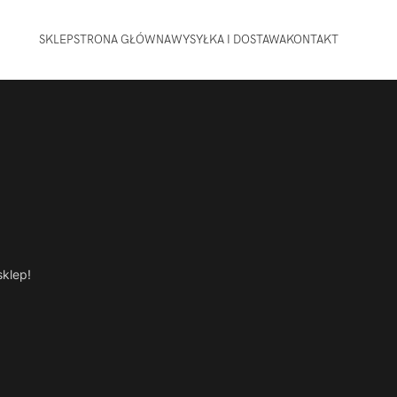
SKLEP
STRONA GŁÓWNA
WYSYŁKA I DOSTAWA
KONTAKT
sklep!