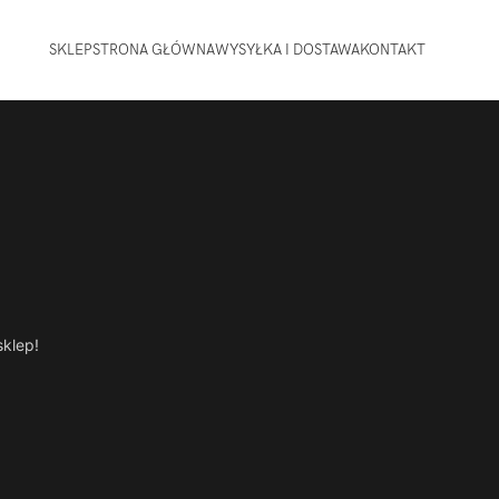
SKLEP
STRONA GŁÓWNA
WYSYŁKA I DOSTAWA
KONTAKT
sklep!