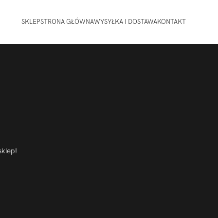
SKLEP
STRONA GŁÓWNA
WYSYŁKA I DOSTAWA
KONTAKT
sklep!