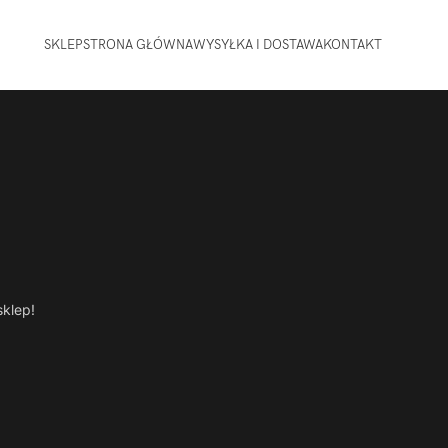
SKLEP
STRONA GŁÓWNA
WYSYŁKA I DOSTAWA
KONTAKT
sklep!